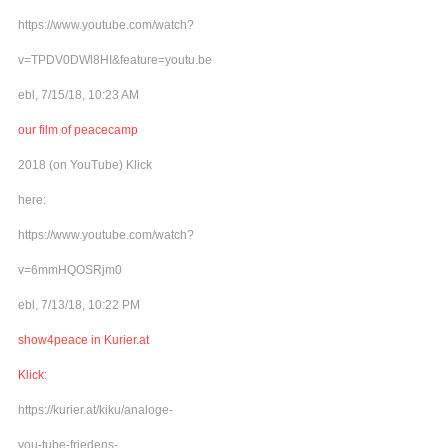
https://www.youtube.com/watch?
v=TPDV0DWl8HI&feature=youtu.be
ebl, 7/15/18, 10:23 AM
our film of peacecamp
2018 (on YouTube) Klick
here:
https://www.youtube.com/watch?
v=6mmHQOSRjm0
ebl, 7/13/18, 10:22 PM
show4peace in Kurier.at
Klick:
https://kurier.at/kiku/analoge-
you-tube-friedens-