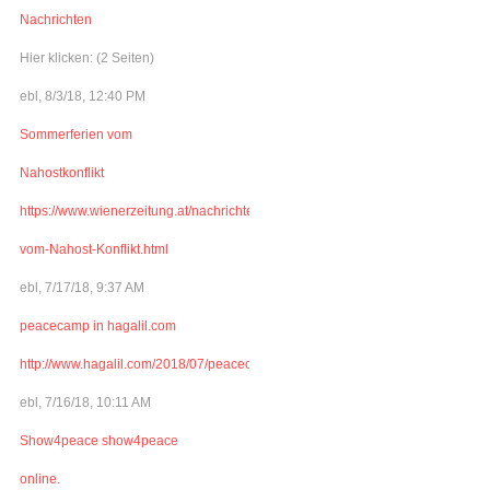
Nachrichten
Hier klicken: (2 Seiten)
ebl, 8/3/18, 12:40 PM
Sommerferien vom
Nahostkonflikt
https://www.wienerzeitung.at/nachrichten/welt/weltchronik/977341_Sommerferi
vom-Nahost-Konflikt.html
ebl, 7/17/18, 9:37 AM
peacecamp in hagalil.com
http://www.hagalil.com/2018/07/peacecamp2018/
ebl, 7/16/18, 10:11 AM
Show4peace show4peace
online.