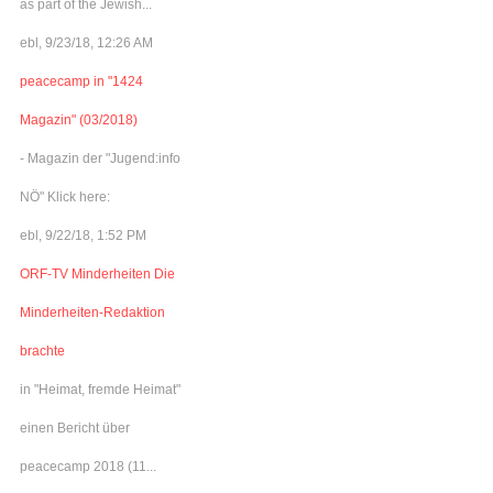
as part of the Jewish...
ebl, 9/23/18, 12:26 AM
peacecamp in "1424
Magazin" (03/2018)
- Magazin der "Jugend:info
NÖ" Klick here:
ebl, 9/22/18, 1:52 PM
ORF-TV Minderheiten Die
Minderheiten-Redaktion
brachte
in "Heimat, fremde Heimat"
einen Bericht über
peacecamp 2018 (11...