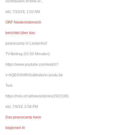
contribution of time or...
ebl, 7/10/18, 1:02 AM
ORF Niederösterreich
berichtet über das
peacecamp in Lackenhof
TV-Beitrag (01:50 Minuten):
https://www.youtube.com/watch?
v=hQE4Vh8f0So&feature=youtu.be
Text:
https://noe.orf.at/news/stories/2923180/
ebl, 7/9/18, 2:58 PM
Das peacecamp kann
beginnen In