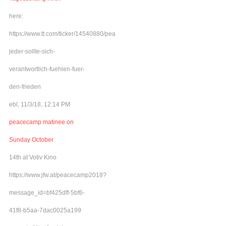
here:
https://www.tt.com/ticker/14540880/peacecamp-
jeder-sollte-sich-
verantwortlich-fuehlen-fuer-
den-frieden
ebl, 11/3/18, 12:14 PM
peacecamp matinee on
Sunday October
14th at Votiv Kino
https://www.jfw.at/peacecamp2018?
message_id=bf425dff-5bf6-
41f8-b5aa-7dac0025a199