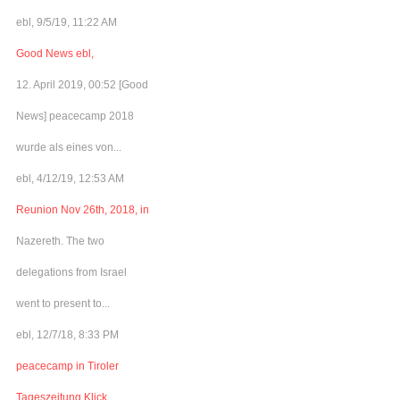
ebl, 9/5/19, 11:22 AM
Good News ebl,
12. April 2019, 00:52 [Good
News] peacecamp 2018
wurde als eines von...
ebl, 4/12/19, 12:53 AM
Reunion Nov 26th, 2018, in
Nazereth. The two
delegations from Israel
went to present to...
ebl, 12/7/18, 8:33 PM
peacecamp in Tiroler
Tageszeitung Klick