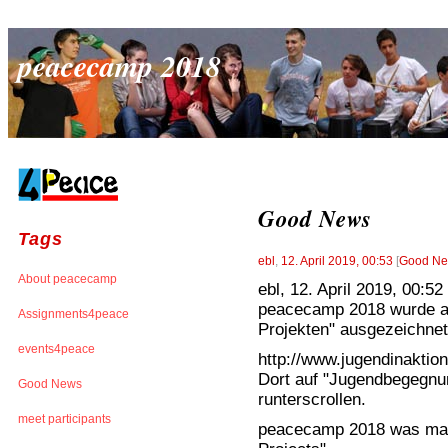
peacecamp 2018
Good News
Tags
ebl
,
12. April 2019, 00:53
[
Good N
About peacecamp
ebl, 12. April 2019, 00:5
peacecamp 2018 wurde al
Assignments4peace
Projekten" ausgezeichnet
events4peace
http://www.jugendinaktion
Dort auf "Jugendbegegnun
Good News
runterscrollen.
meet participants
peacecamp 2018 was mark