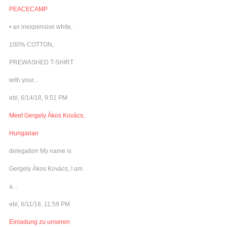
PEACECAMP
• an inexpensive white,
100% COTTON,
PREWASHED T-SHIRT
with your...
ebl, 6/14/18, 9:51 PM
Meet Gergely Ákos Kovács,
Hungarian
delegation My name is
Gergely Ákos Kovács, I am
a...
ebl, 6/11/18, 11:59 PM
Einladung zu unseren