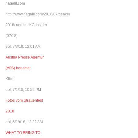
hagalil.com
http://www.hagalil.com/2018/07/peacecamp-
2018/ und im IKG-Insider
(07/18):
ebl, 7/3/18, 12:01 AM
Austria Presse Agentur
(APA) berichtet
Klick:
ebl, 7/1/18, 10:59 PM
Fotos vom Straßenfest
2018
ebl, 6/19/18, 12:22 AM
WHAT TO BRING TO