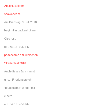
Abschlussfeiern
show4peace
Am Dienstag, 3. Juli 2018
beginnt in Lackenhof am
Ötscher...
ebl, 6/9/18, 9:32 PM
peacecamp am Jüdischen
Straßenfest 2018
Auch dieses Jahr nimmt
unser Friedensprojekt
"peacecamp" wieder mit
einem...
ebl, 6/9/18, 4:58 PM