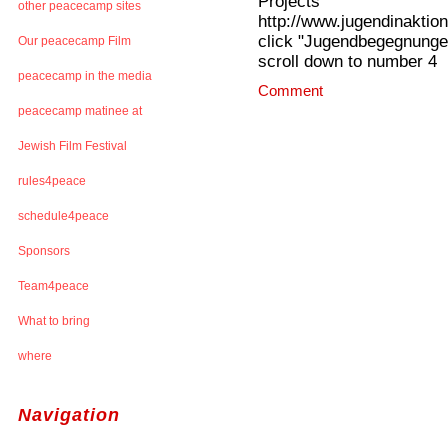
Projects"
other peacecamp sites
http://www.jugendinaktion
click "Jugendbegegnunge
Our peacecamp Film
scroll down to number 4
peacecamp in the media
Comment
peacecamp matinee at
Jewish Film Festival
rules4peace
schedule4peace
Sponsors
Team4peace
What to bring
where
Navigation