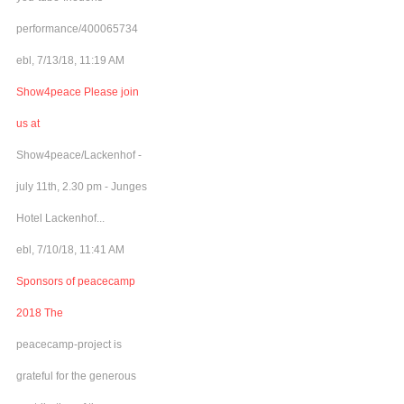
performance/400065734
ebl, 7/13/18, 11:19 AM
Show4peace Please join
us at
Show4peace/Lackenhof -
july 11th, 2.30 pm - Junges
Hotel Lackenhof...
ebl, 7/10/18, 11:41 AM
Sponsors of peacecamp
2018 The
peacecamp-project is
grateful for the generous