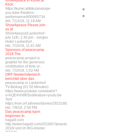
show4peace in Kurier.at
Klick:
https://kurier.at/kiku/analoge-
you-tube-friedens-
performance/400065734
ebl, 7/13/18, 11:19 AM
Show4peace Please join
us at
Show4peace/Lackenhof -
july 11th, 2.30 pm - Junges
Hotel Lackenhof...
ebl, 7/10/18, 11:41 AM
Sponsors of peacecamp
2018 The
peacecamp-project is
grateful for the generous
contribution of time or...
ebl, 7/10/18, 1:02 AM
ORF Niederösterreich
berichtet über das
peacecamp in Lackenhof
TV-Beitrag (01:50 Minuten):
https://www.youtube.com/watch?
v=hQE4Vh8f0So&feature=youtu.be
Text:
https://noe.orf.at/news/stories/2923180/
ebl, 7/9/18, 2:58 PM
Das peacecamp kann
beginnen In
hagalil.com
http://www.hagalil.com/2018/07/peacecamp-
2018/ und im IKG-Insider