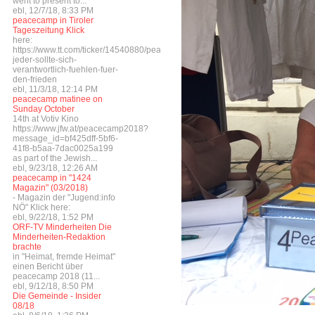
went to present to...
ebl, 12/7/18, 8:33 PM
peacecamp in Tiroler
Tageszeitung Klick
here:
https://www.tt.com/ticker/14540880/peacecamp-
jeder-sollte-sich-
verantwortlich-fuehlen-fuer-
den-frieden
ebl, 11/3/18, 12:14 PM
peacecamp matinee on
Sunday October
14th at Votiv Kino
https://www.jfw.at/peacecamp2018?
message_id=bf425dff-5bf6-
41f8-b5aa-7dac0025a199
as part of the Jewish...
ebl, 9/23/18, 12:26 AM
peacecamp in "1424
Magazin" (03/2018)
- Magazin der "Jugend:info
NÖ" Klick here:
ebl, 9/22/18, 1:52 PM
ORF-TV Minderheiten Die
Minderheiten-Redaktion
brachte
in "Heimat, fremde Heimat"
einen Bericht über
peacecamp 2018 (11...
ebl, 9/12/18, 8:50 PM
Die Gemeinde - Insider
08/18