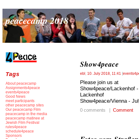
peacecamp 2018
Show4peace
Tags
ebl
,
10. July 2018, 11:41
[
events4p
Please join us at
About peacecamp
Show4peace/Lackenhof - j
Assignments4peace
events4peace
Lackenhof
Good News
Show4peace/Vienna - Jul
meet participants
other peacecamp sites
Our peacecamp Film
0 comments |
Comment
peacecamp in the media
peacecamp matinee at
Jewish Film Festival
rules4peace
schedule4peace
Sponsors