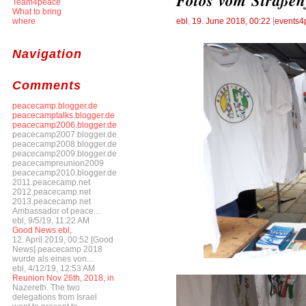
Fotos vom Straßen
Team4peace
What to bring
where
ebl
,
19. June 2018, 00:22
[
events4
Navigation
Comments
peacecamp.blogger.de
peacecamptalks.blogger.de
peacecamp2006.blogger.de
peacecamp2007.blogger.de
peacecamp2008.blogger.de
peacecamp2009.blogger.de
peacecampreunion2009
peacecamp2010.blogger.de
2011.peacecamp.net
2012.peacecamp.net
2013.peacecamp.net
Ambassador of peace...
ebl, 9/5/19, 11:22 AM
Good News ebl,
12. April 2019, 00:52 [Good
News] peacecamp 2018
wurde als eines von...
ebl, 4/12/19, 12:53 AM
Reunion Nov 26th, 2018, in
Nazereth. The two
delegations from Israel