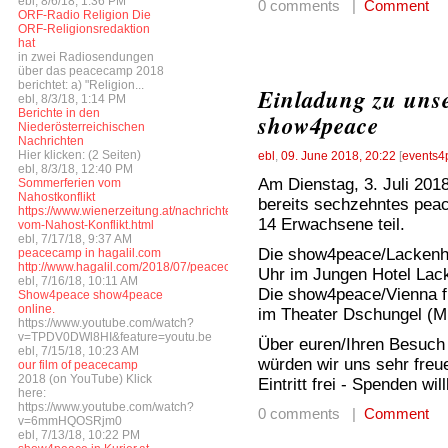
ebl, 8/6/18, 1:36 PM
0 comments |
Comment
ORF-Radio Religion Die
ORF-Religionsredaktion
hat
in zwei Radiosendungen
über das peacecamp 2018
berichtet: a) "Religion...
Einladung zu unse
ebl, 8/3/18, 1:14 PM
Berichte in den
show4peace
Niederösterreichischen
Nachrichten
Hier klicken: (2 Seiten)
ebl
,
09. June 2018, 20:22
[
events4
ebl, 8/3/18, 12:40 PM
Am Dienstag, 3. Juli 201
Sommerferien vom
Nahostkonflikt
bereits sechzehntes pea
https://www.wienerzeitung.at/nachrichten/welt/weltchronik/977341_Sommerferi
14 Erwachsene teil.
vom-Nahost-Konflikt.html
ebl, 7/17/18, 9:37 AM
Die show4peace/Lackenhof
peacecamp in hagalil.com
http://www.hagalil.com/2018/07/peacecamp2018/
Uhr im Jungen Hotel Lac
ebl, 7/16/18, 10:11 AM
Die show4peace/Vienna fi
Show4peace show4peace
online.
im Theater Dschungel (M
https://www.youtube.com/watch?
v=TPDV0DWl8HI&feature=youtu.be
Über euren/Ihren Besuch 
ebl, 7/15/18, 10:23 AM
würden wir uns sehr freu
our film of peacecamp
2018 (on YouTube) Klick
Eintritt frei - Spenden w
here:
https://www.youtube.com/watch?
0 comments |
Comment
v=6mmHQOSRjm0
ebl, 7/13/18, 10:22 PM