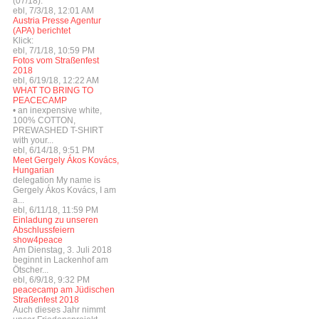
(07/18):
ebl, 7/3/18, 12:01 AM
Austria Presse Agentur
(APA) berichtet
Klick:
ebl, 7/1/18, 10:59 PM
Fotos vom Straßenfest
2018
ebl, 6/19/18, 12:22 AM
WHAT TO BRING TO
PEACECAMP
• an inexpensive white,
100% COTTON,
PREWASHED T-SHIRT
with your...
ebl, 6/14/18, 9:51 PM
Meet Gergely Ákos Kovács,
Hungarian
delegation My name is
Gergely Ákos Kovács, I am
a...
ebl, 6/11/18, 11:59 PM
Einladung zu unseren
Abschlussfeiern
show4peace
Am Dienstag, 3. Juli 2018
beginnt in Lackenhof am
Ötscher...
ebl, 6/9/18, 9:32 PM
peacecamp am Jüdischen
Straßenfest 2018
Auch dieses Jahr nimmt